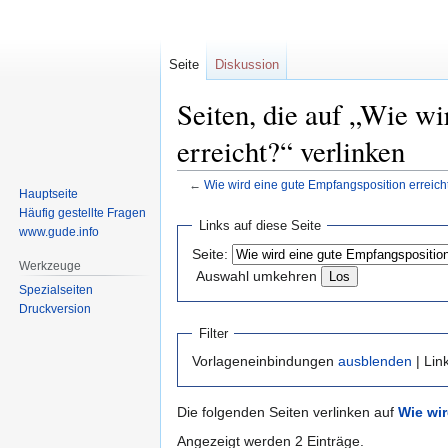
Seite
Diskussion
Seiten, die auf „Wie w
erreicht?“ verlinken
←
Wie wird eine gute Empfangsposition erreich
Hauptseite
Häufig gestellte Fragen
Zur
Zur
Links auf diese Seite
www.gude.info
Navigation
Suche
Seite:
springen
springen
Werkzeuge
Auswahl umkehren
Spezialseiten
Druckversion
Filter
Vorlageneinbindungen
ausblenden
| Lin
Die folgenden Seiten verlinken auf
Wie wir
Angezeigt werden 2 Einträge.