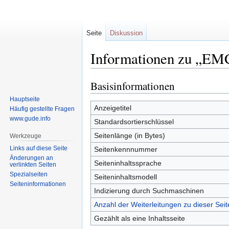
Seite
Diskussion
Informationen zu „EMC
Basisinformationen
Zur
Zur
Navigation
Suche
Hauptseite
springen
springen
Anzeigetitel
Häufig gestellte Fragen
www.gude.info
Standardsortierschlüssel
Seitenlänge (in Bytes)
Werkzeuge
Links auf diese Seite
Seitenkennnummer
Änderungen an
Seiteninhaltssprache
verlinkten Seiten
Spezialseiten
Seiteninhaltsmodell
Seiten­informationen
Indizierung durch Suchmaschinen
Anzahl der Weiterleitungen zu dieser Seit
Gezählt als eine Inhaltsseite