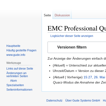
Seite
Diskussion
EMC Professional Qu
Logbücher dieser Seite anzeigen
Zur
Zur
Hauptseite
Versionen filtern
Navigation
Suche
Häufig gestellte Fragen
springen
springen
www.gude.info
Zur Anzeige der Änderungen einfach di
Werkzeuge
(Aktuell) = Unterschied zur aktuell
Links auf diese Seite
Uhrzeit/Datum = Version zu dieser
Änderungen an
verlinkten Seiten
Aktuell
Vorherige
15:27, 26. Mai
Atom
Quarz-Modus die Annahme der Zeit
Spezialseiten
Seiten­informationen
Datenschutz
Über Gude Systems GmbH
Ha