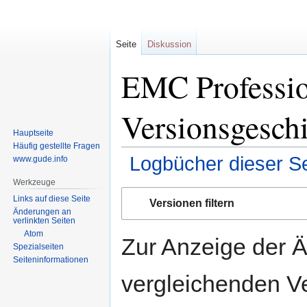
Seite
Diskussion
EMC Professio
Versionsgesch
Hauptseite
Häufig gestellte Fragen
Logbücher dieser Se
www.gude.info
Werkzeuge
Zur
Zur
Links auf diese Seite
Versionen filtern
Navigation
Suche
Änderungen an
verlinkten Seiten
springen
springen
Atom
Zur Anzeige der 
Spezialseiten
Seiten­informationen
vergleichenden V