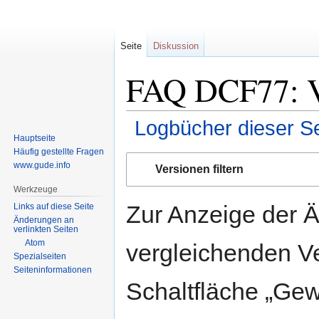
Seite
Diskussion
FAQ DCF77: Ve
Logbücher dieser Se
Hauptseite
Häufig gestellte Fragen
Zur
Zur
www.gude.info
Versionen filtern
Navigation
Suche
Werkzeuge
springen
springen
Zur Anzeige der 
Links auf diese Seite
Änderungen an
verlinkten Seiten
Atom
vergleichenden V
Spezialseiten
Seiten­informationen
Schaltfläche „Gew