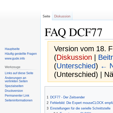
Seite
Diskussion
FAQ DCF77
Version vom 18. 
Hauptseite
Häufig gestellte Fragen
(
Diskussion
|
Beit
www.gude.info
(
Unterschied
)
← N
Werkzeuge
(Unterschied) | N
Links auf diese Seite
Änderungen an
verlinkten Seiten
Spezialseiten
Zur
Zur
Druckversion
Navigation
Suche
Permanenter Link
1
DCF77 - Der Zeitsender
springen
springen
Seiten­informationen
2
Fehlerbild: Die Expert mouseCLOCK empfän
3
Einstellungen für die serielle Schnittstelle