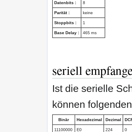
Datenbits :
8
Parität :
keine
Stoppbits :
1
Base Delay :
465 ms
seriell empfang
Ist die serielle Sc
können folgende
Binär
Hexadezimal
Dezimal
DC
11100000
E0
224
0