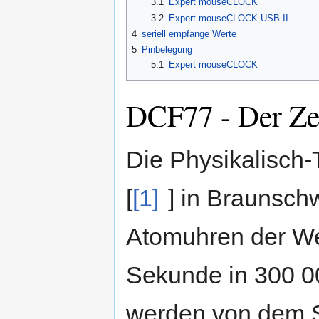
3.1
Expert mouseCLOCK
3.2
Expert mouseCLOCK USB II
4
seriell empfange Werte
5
Pinbelegung
5.1
Expert mouseCLOCK
DCF77 - Der Ze
Die Physikalisch
[
[1]
] in Braunsch
Atomuhren der Wel
Sekunde in 300 0
werden von dem S