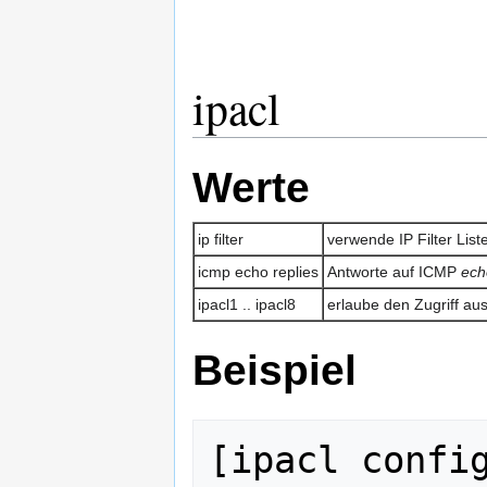
ipacl
Werte
ip filter
verwende IP Filter List
icmp echo replies
Antworte auf ICMP
ech
ipacl1 .. ipacl8
erlaube den Zugriff a
Beispiel
[ipacl config