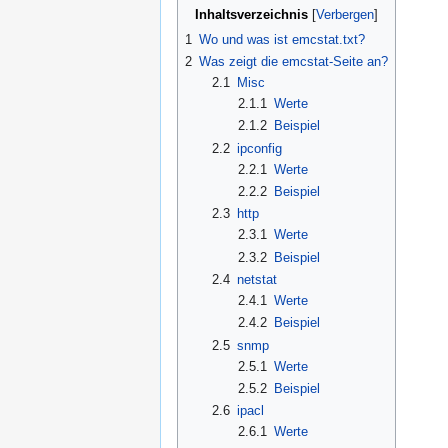
Zur
Zur
Inhaltsverzeichnis
Navigation
Suche
1
Wo und was ist emcstat.txt?
springen
springen
2
Was zeigt die emcstat-Seite an?
2.1
Misc
2.1.1
Werte
2.1.2
Beispiel
2.2
ipconfig
2.2.1
Werte
2.2.2
Beispiel
2.3
http
2.3.1
Werte
2.3.2
Beispiel
2.4
netstat
2.4.1
Werte
2.4.2
Beispiel
2.5
snmp
2.5.1
Werte
2.5.2
Beispiel
2.6
ipacl
2.6.1
Werte