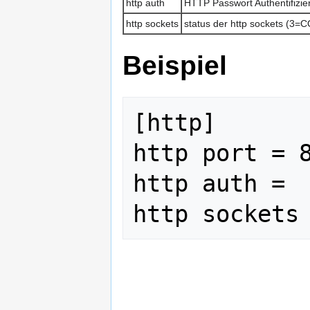
http auth
HTTP Passwort Authentifizi
http sockets
status der http sockets (
Beispiel
[http]

http port = 8
http auth = 
