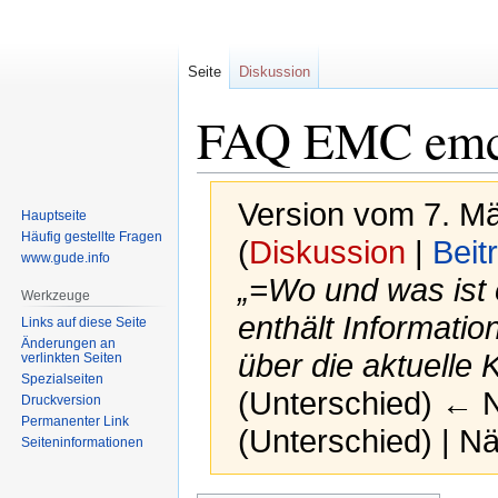
Seite
Diskussion
FAQ EMC emcs
Version vom 7. M
Hauptseite
Häufig gestellte Fragen
(
Diskussion
|
Beit
www.gude.info
„=Wo und was ist e
Werkzeuge
enthält Informatio
Links auf diese Seite
Änderungen an
über die aktuelle 
verlinkten Seiten
Spezialseiten
(Unterschied) ← Nä
Druckversion
Permanenter Link
(Unterschied) | N
Seiten­informationen