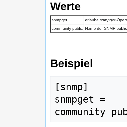
Werte
snmpget
erlaube
snmpget
-Oper
community public
Name der SNMP publi
Beispiel
[snmp]

snmpget = 
