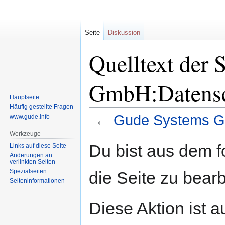
Seite
Diskussion
Quelltext der 
GmbH:Datens
Hauptseite
Häufig gestellte Fragen
←
Gude Systems G
www.gude.info
Werkzeuge
Zur
Zur
Du bist aus dem f
Links auf diese Seite
Navigation
Suche
Änderungen an
verlinkten Seiten
springen
springen
Spezialseiten
die Seite zu bearb
Seiten­informationen
Diese Aktion ist a