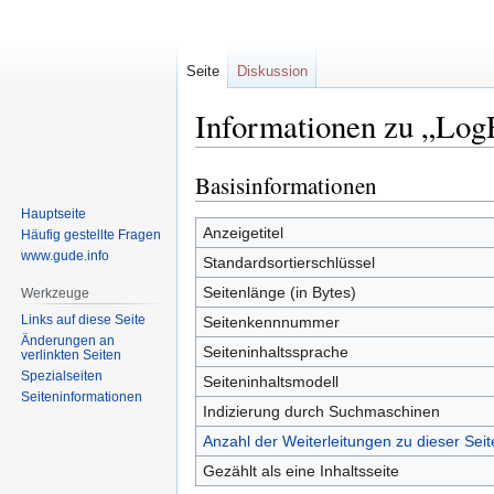
Seite
Diskussion
Informationen zu „Log
Basisinformationen
Zur
Zur
Navigation
Suche
Hauptseite
springen
springen
Anzeigetitel
Häufig gestellte Fragen
www.gude.info
Standardsortierschlüssel
Seitenlänge (in Bytes)
Werkzeuge
Links auf diese Seite
Seitenkennnummer
Änderungen an
Seiteninhaltssprache
verlinkten Seiten
Spezialseiten
Seiteninhaltsmodell
Seiten­informationen
Indizierung durch Suchmaschinen
Anzahl der Weiterleitungen zu dieser Seit
Gezählt als eine Inhaltsseite