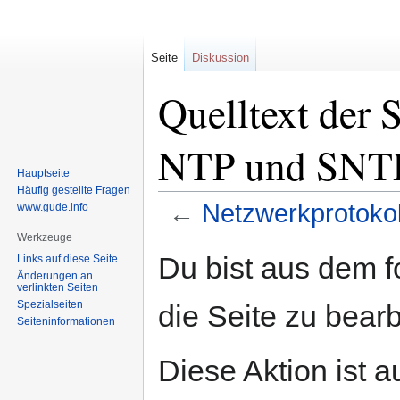
Seite
Diskussion
Quelltext der 
NTP und SNT
Hauptseite
Häufig gestellte Fragen
←
Netzwerkprotoko
www.gude.info
Werkzeuge
Zur
Zur
Du bist aus dem f
Links auf diese Seite
Navigation
Suche
Änderungen an
verlinkten Seiten
springen
springen
Spezialseiten
die Seite zu bearb
Seiten­informationen
Diese Aktion ist a