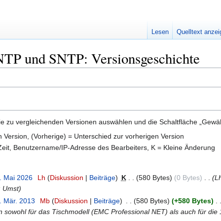
Lesen
Quelltext anze
NTP und SNTP: Versionsgeschichte
e zu vergleichenden Versionen auswählen und die Schaltfläche „Gewähl
en Version, (Vorherige) = Unterschied zur vorherigen Version
 Zeit, Benutzername/IP-Adresse des Bearbeiters, K = Kleine Änderung
4. Mai 2026
‎
Lh
Diskussion
Beiträge
‎
K
580 Bytes
0 Bytes
‎
L
: Umst
. Mär. 2013
‎
Mb
Diskussion
Beiträge
‎
580 Bytes
+580 Bytes
‎
n sowohl für das Tischmodell (EMC Professional NET) als auch für die