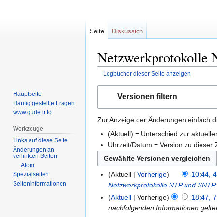
Seite
Diskussion
Netzwerkprotokolle 
Logbücher dieser Seite anzeigen
Zur
Zur
Hauptseite
Versionen filtern
Navigation
Suche
Häufig gestellte Fragen
springen
springen
www.gude.info
Zur Anzeige der Änderungen einfach di
Werkzeuge
(Aktuell) = Unterschied zur aktuell
Links auf diese Seite
Uhrzeit/Datum = Version zu dieser
Änderungen an
verlinkten Seiten
Atom
Aktuell
Vorherige
10:44, 
Spezialseiten
Seiten­informationen
Netzwerkprotokolle NTP und SNTP
Aktuell
Vorherige
18:47, 7
nachfolgenden Informationen gelte