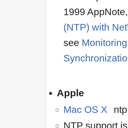
1999 AppNote
(NTP) with Ne
see
Monitoring
Synchronizati
Apple
Mac OS X
ntp 
NTP support is