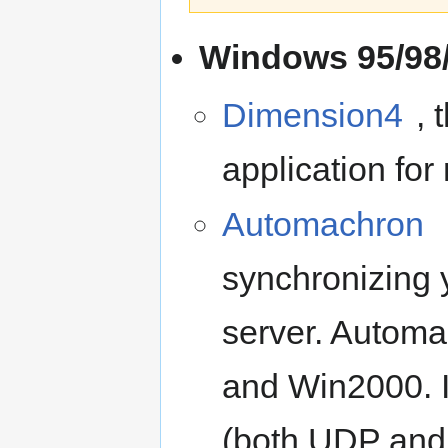
Zur
Zur
Windows 95/98/
Navigation
Suche
springen
springen
Dimension4
, 
application fo
Automachron
synchronizing 
server. Autom
and Win2000. I
(both UDP and