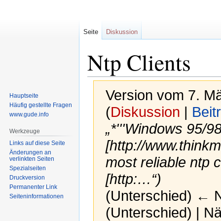
Seite
Diskussion
Ntp Clients
Version vom 7. M
Hauptseite
Häufig gestellte Fragen
(
Diskussion
|
Beit
www.gude.info
„*'''Windows 95/98
Werkzeuge
[http://www.think
Links auf diese Seite
Änderungen an
most reliable ntp 
verlinkten Seiten
Spezialseiten
[http:…“)
Druckversion
Permanenter Link
(Unterschied) ← Nä
Seiten­informationen
(Unterschied) | N