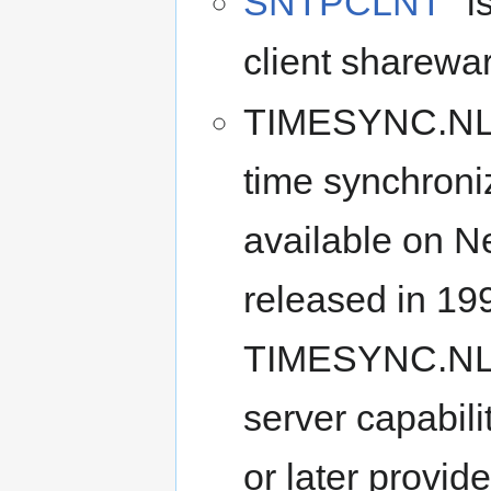
SNTPCLNT
i
client sharewar
TIMESYNC.NLM 
time synchroni
available on 
released in 19
TIMESYNC.NLM 
server capabi
or later provide