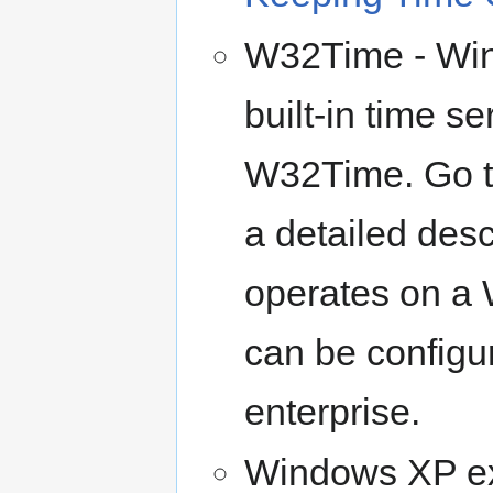
W32Time - Win
built-in time s
W32Time. Go 
a detailed descr
operates on a 
can be configu
enterprise.
Windows XP exp