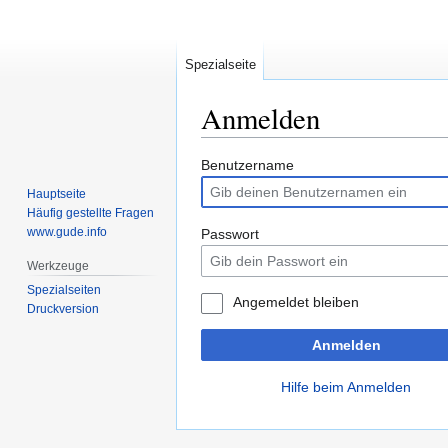
Spezialseite
Anmelden
Zur
Zur
Benutzername
Navigation
Suche
Hauptseite
springen
springen
Häufig gestellte Fragen
www.gude.info
Passwort
Werkzeuge
Spezialseiten
Angemeldet bleiben
Druckversion
Anmelden
Hilfe beim Anmelden