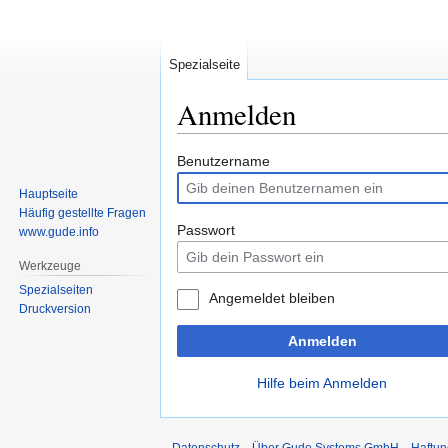
Spezialseite
Anmelden
Zur
Zur
Benutzername
Navigation
Suche
Hauptseite
springen
springen
Häufig gestellte Fragen
Passwort
www.gude.info
Werkzeuge
Spezialseiten
Angemeldet bleiben
Druckversion
Anmelden
Hilfe beim Anmelden