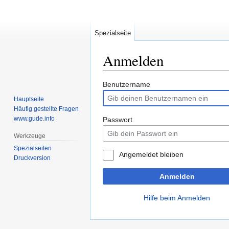
Spezialseite
Anmelden
Zur
Zur
Benutzername
Navigation
Suche
Hauptseite
springen
springen
Häufig gestellte Fragen
www.gude.info
Passwort
Werkzeuge
Spezialseiten
Angemeldet bleiben
Druckversion
Anmelden
Hilfe beim Anmelden