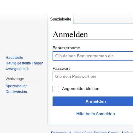
Spezialseite
Anmelden
Zur
Zur
Benutzername
Navigation
Suche
Hauptseite
springen
springen
Häufig gestellte Fragen
Passwort
www.gude.info
Werkzeuge
Spezialseiten
Angemeldet bleiben
Druckversion
Anmelden
Hilfe beim Anmelden