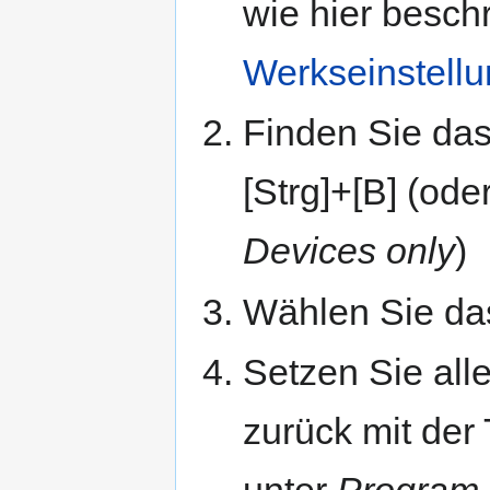
wie hier besch
Werkseinstell
Finden Sie das
[Strg]+[B] (ode
Devices only
)
Wählen Sie das
Setzen Sie all
zurück mit der