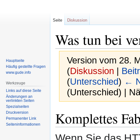
Seite
Diskussion
Was tun bei v
Version vom 28. M
Hauptseite
Häufig gestellte Fragen
(
Diskussion
|
Beit
www.gude.info
(
Unterschied
)
← N
Werkzeuge
(Unterschied) | N
Links auf diese Seite
Änderungen an
verlinkten Seiten
Spezialseiten
Zur
Zur
Komplettes Fab
Druckversion
Navigation
Suche
Permanenter Link
springen
springen
Seiten­informationen
Wenn Sie das HT