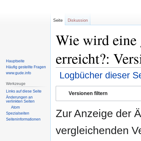
Seite
Diskussion
Wie wird eine
erreicht?: Ver
Hauptseite
Häufig gestellte Fragen
Logbücher dieser Se
www.gude.info
Werkzeuge
Zur
Zur
Links auf diese Seite
Versionen filtern
Navigation
Suche
Änderungen an
verlinkten Seiten
springen
springen
Atom
Zur Anzeige der 
Spezialseiten
Seiten­informationen
vergleichenden V