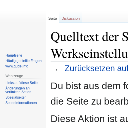
Seite
Diskussion
Quelltext der 
Werkseinstell
Hauptseite
Häufig gestellte Fragen
←
Zurücksetzen auf
www.gude.info
Werkzeuge
Zur
Zur
Du bist aus dem f
Links auf diese Seite
Navigation
Suche
Änderungen an
verlinkten Seiten
springen
springen
Spezialseiten
die Seite zu bearb
Seiten­informationen
Diese Aktion ist a