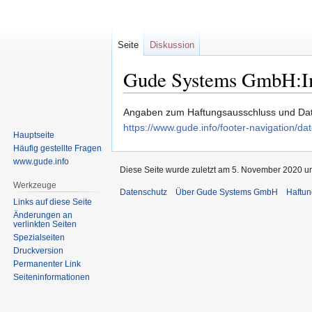
Seite
Diskussion
Gude Systems GmbH:I
Zur
Zur
Angaben zum Haftungsausschluss und Dat
Navigation
Suche
https://www.gude.info/footer-navigation/da
Hauptseite
springen
springen
Häufig gestellte Fragen
www.gude.info
Diese Seite wurde zuletzt am 5. November 2020 um
Werkzeuge
Datenschutz
Über Gude Systems GmbH
Haftun
Links auf diese Seite
Änderungen an
verlinkten Seiten
Spezialseiten
Druckversion
Permanenter Link
Seiten­informationen