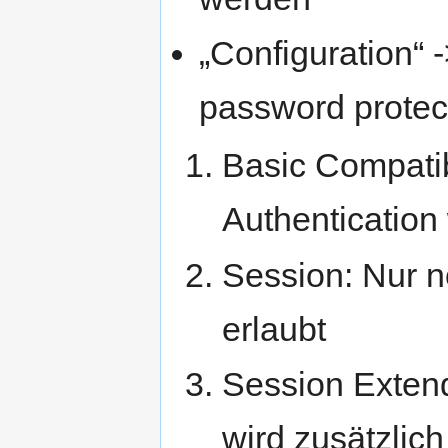
„Configuration“ -
password protect
Basic Compati
Authentication
Session: Nur no
erlaubt
Session Extend
wird zusätzlic