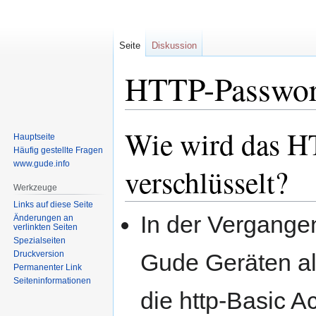
Seite
Diskussion
HTTP-Passwort
Wie wird das H
Zur
Zur
Hauptseite
Navigation
Suche
Häufig gestellte Fragen
springen
springen
www.gude.info
verschlüsselt?
Werkzeuge
Links auf diese Seite
In der Vergange
Änderungen an
verlinkten Seiten
Spezialseiten
Druckversion
Gude Geräten al
Permanenter Link
Seiten­informationen
die http-Basic A