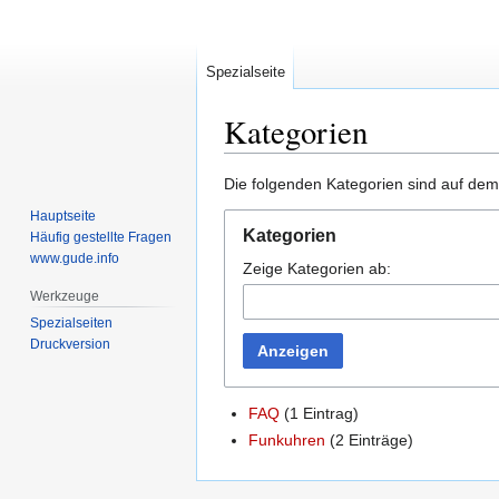
Spezialseite
Kategorien
Zur
Zur
Die folgenden Kategorien sind auf dem
Navigation
Suche
Hauptseite
springen
springen
Kategorien
Häufig gestellte Fragen
www.gude.info
Zeige Kategorien ab:
Werkzeuge
Spezialseiten
Druckversion
Anzeigen
FAQ
‏‎ (1 Eintrag)
Funkuhren
‏‎ (2 Einträge)