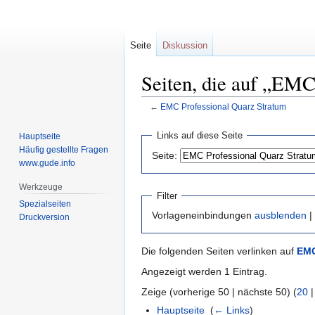
Seite
Diskussion
Seiten, die auf „EMC
←
EMC Professional Quarz Stratum
Zur
Zur
Links auf diese Seite
Hauptseite
Navigation
Suche
Häufig gestellte Fragen
Seite:
springen
springen
www.gude.info
Werkzeuge
Filter
Spezialseiten
Vorlageneinbindungen
ausblenden
|
Druckversion
Die folgenden Seiten verlinken auf
EMC
Angezeigt werden 1 Eintrag.
Zeige (vorherige 50 | nächste 50) (
20
Hauptseite
‎
(
← Links
)