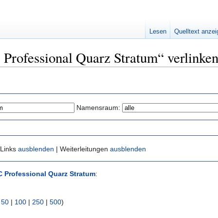
Lesen
Quelltext anze
 Professional Quarz Stratum“ verlinke
Namensraum:
 Links
ausblenden
| Weiterleitungen
ausblenden
 Professional Quarz Stratum
:
|
50
|
100
|
250
|
500
)