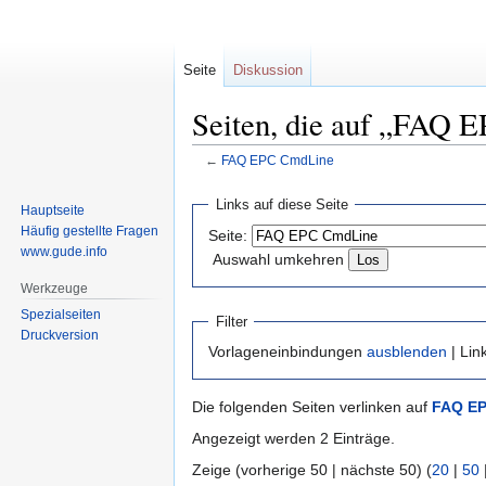
Seite
Diskussion
Seiten, die auf „FAQ 
←
FAQ EPC CmdLine
Zur
Zur
Links auf diese Seite
Hauptseite
Navigation
Suche
Häufig gestellte Fragen
Seite:
springen
springen
www.gude.info
Auswahl umkehren
Werkzeuge
Spezialseiten
Filter
Druckversion
Vorlageneinbindungen
ausblenden
| Lin
Die folgenden Seiten verlinken auf
FAQ E
Angezeigt werden 2 Einträge.
Zeige (vorherige 50 | nächste 50) (
20
|
50