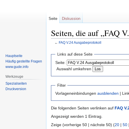
Seite
Diskussion
Seiten, die auf „FAQ V
←
FAQ V.24 Ausgabeprotokoll
Zur
Zur
Links auf diese Seite
Hauptseite
Navigation
Suche
Häufig gestellte Fragen
Seite:
springen
springen
www.gude.info
Auswahl umkehren
Werkzeuge
Spezialseiten
Filter
Druckversion
Vorlageneinbindungen
ausblenden
| Lin
Die folgenden Seiten verlinken auf
FAQ V.
Angezeigt werden 1 Eintrag.
Zeige (vorherige 50 | nächste 50) (
20
|
50