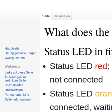
Seite
Diskussion
What does the 
Status LED in 
Zur
Zur
Hauptseite
Navigation
Suche
Häufig gestellte Fragen
springen
springen
www.gude.info
Status LED
red
:
Werkzeuge
Links auf diese Seite
not connected
Änderungen an
verlinkten Seiten
Spezialseiten
Druckversion
Status LED
ora
Permanenter Link
Seiten­informationen
connected, wait