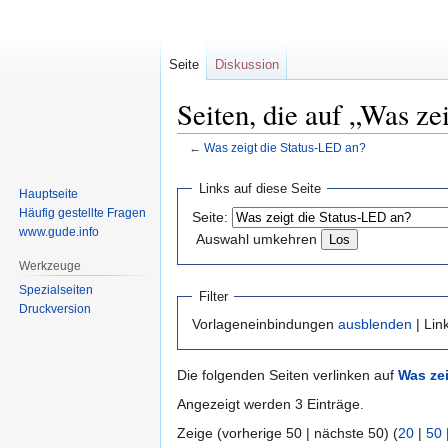
Seite
Diskussion
Seiten, die auf „Was ze
←
Was zeigt die Status-LED an?
Zur
Zur
Links auf diese Seite
Hauptseite
Navigation
Suche
Häufig gestellte Fragen
Seite:
springen
springen
www.gude.info
Auswahl umkehren
Werkzeuge
Spezialseiten
Filter
Druckversion
Vorlageneinbindungen
ausblenden
| Lin
Die folgenden Seiten verlinken auf
Was ze
Angezeigt werden 3 Einträge.
Zeige (vorherige 50 | nächste 50) (
20
|
50